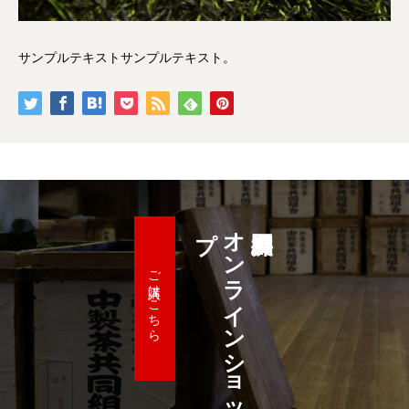
サンプルテキストサンプルテキスト。
プ
オ
ン
ラ
イ
ン
シ
ョ
ッ
ご購入はこちら