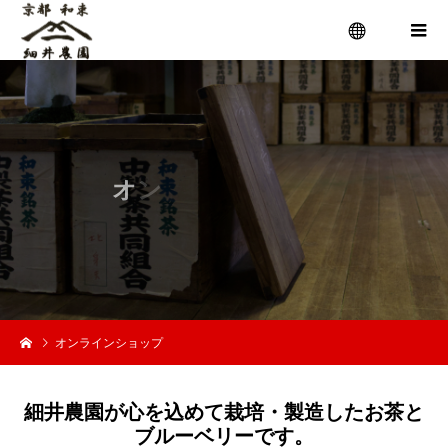
menu
オ
ン
ラ
イ
ン
オンラインショップ
細井農園が心を込めて栽培・製造したお茶と
ブルーベリーです。