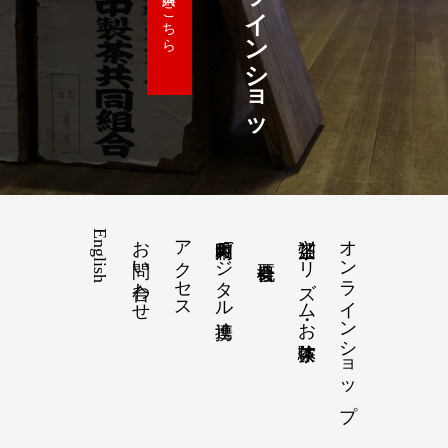
オ
ン
ラ
イ
ン
シ
ョ
ッ
ご購入はこちら
English
お問い合わせ
アクセス
和束町内デジタル連携
茶畑ツーリズム・お茶体験
オンラインショップ