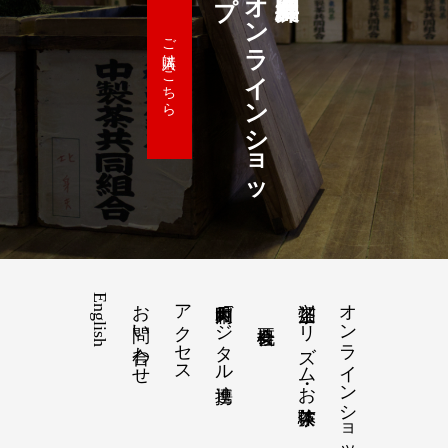
オ
ン
ラ
イ
ン
シ
ョ
ッ
ご購入はこちら
English
お問い合わせ
アクセス
和束町内デジタル連携
茶畑ツーリズム・お茶体験
オンラインショップ