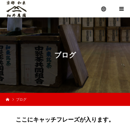
menu
ブ
ロ
グ
ブログ
ここにキャッチフレーズが入ります。